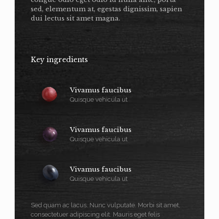
sed, elementum at, egestas dignissim, sapien
dui lectus sit amet magna.
Key ingredients
Vivamus faucibus
Quisque vehicula ut
Vivamus faucibus
Quisque vehicula ut
Vivamus faucibus
Quisque vehicula ut
Sed quam ac lacus. Nunc vulputate. Morbi sit amet,
consectetuer adipiscing elit. Mauris eget felis