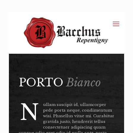
PORTO
Bianco
N
ullam suscipit id, ullamcorper
pede porta neque, condimentum
wisi. Phasellus vitae mi. Curabitur
gravida justo, hendrerit tellus
consectetuer adipiscing quam
congue odio eget odio id nulla ante, porta