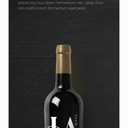
adipiscing risus libero, fermentum nec, pede. Duis
non mattis lorem fermentum eget pede.