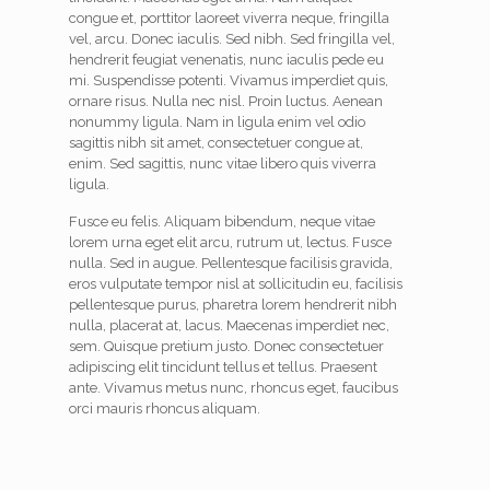
congue et, porttitor laoreet viverra neque, fringilla
vel, arcu. Donec iaculis. Sed nibh. Sed fringilla vel,
hendrerit feugiat venenatis, nunc iaculis pede eu
mi. Suspendisse potenti. Vivamus imperdiet quis,
ornare risus. Nulla nec nisl. Proin luctus. Aenean
nonummy ligula. Nam in ligula enim vel odio
sagittis nibh sit amet, consectetuer congue at,
enim. Sed sagittis, nunc vitae libero quis viverra
ligula.
Fusce eu felis. Aliquam bibendum, neque vitae
lorem urna eget elit arcu, rutrum ut, lectus. Fusce
nulla. Sed in augue. Pellentesque facilisis gravida,
eros vulputate tempor nisl at sollicitudin eu, facilisis
pellentesque purus, pharetra lorem hendrerit nibh
nulla, placerat at, lacus. Maecenas imperdiet nec,
sem. Quisque pretium justo. Donec consectetuer
adipiscing elit tincidunt tellus et tellus. Praesent
ante. Vivamus metus nunc, rhoncus eget, faucibus
orci mauris rhoncus aliquam.