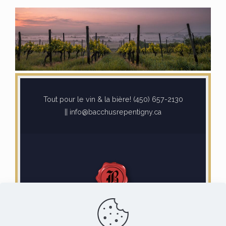
Tout pour le vin & la bière! (450) 657-2130
|| info@bacchusrepentigny.ca