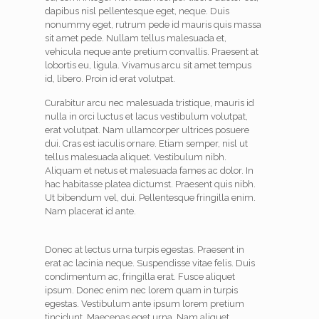
dapibus nisl pellentesque eget, neque. Duis
nonummy eget, rutrum pede id mauris quis massa
sit amet pede. Nullam tellus malesuada et,
vehicula neque ante pretium convallis. Praesent at
lobortis eu, ligula. Vivamus arcu sit amet tempus
id, libero. Proin id erat volutpat.
Curabitur arcu nec malesuada tristique, mauris id
nulla in orci luctus et lacus vestibulum volutpat,
erat volutpat. Nam ullamcorper ultrices posuere
dui. Cras est iaculis ornare. Etiam semper, nisl ut
tellus malesuada aliquet. Vestibulum nibh.
Aliquam et netus et malesuada fames ac dolor. In
hac habitasse platea dictumst. Praesent quis nibh.
Ut bibendum vel, dui. Pellentesque fringilla enim.
Nam placerat id ante.
Donec at lectus urna turpis egestas. Praesent in
erat ac lacinia neque. Suspendisse vitae felis. Duis
condimentum ac, fringilla erat. Fusce aliquet
ipsum. Donec enim nec lorem quam in turpis
egestas. Vestibulum ante ipsum lorem pretium
tincidunt. Maecenas eget urna. Nam aliquet