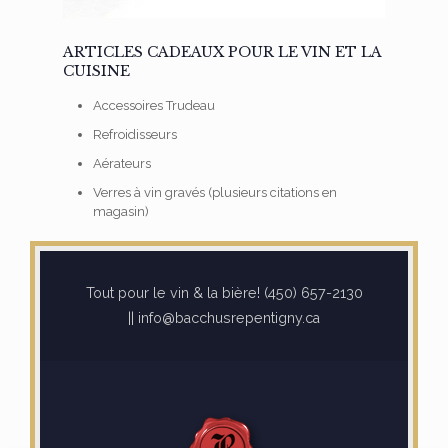
ARTICLES CADEAUX POUR LE VIN ET LA
CUISINE
Accessoires Trudeau
Refroidisseurs
Aérateurs
Verres à vin gravés (plusieurs citations en
magasin)
Tout pour le vin & la bière! (450) 657-2130
|| info@bacchusrepentigny.ca