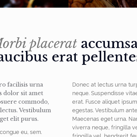
orbi placerat
accums
aucibus erat pellent
o facilisis urna
Donec at lectus urna turp
s dolor sit amet
neque. Suspendisse vitae 
posuere commodo,
erat. Fusce aliquet ipsu
 lectus. Vestibulum
egestas. Vestibulum ante
get elit purus.
Maecenas eget urna. Nam 
viverra neque, fringilla v
 congue eu, sem.
fringilla vel, hendrerit f