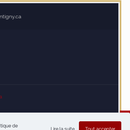
ntigny.ca
a
itique de
Lire la suite
Tout accepter