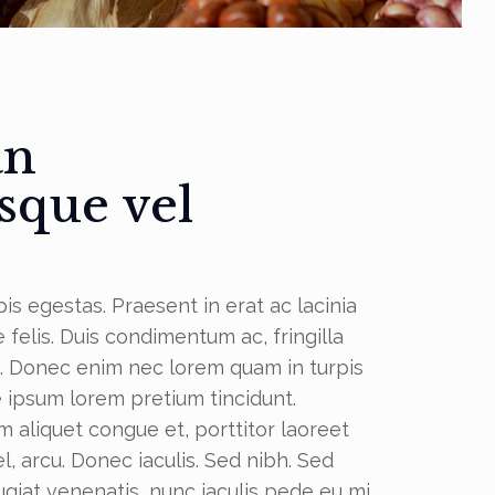
an
esque vel
is egestas. Praesent in erat ac lacinia
felis. Duis condimentum ac, fringilla
m. Donec enim nec lorem quam in turpis
 ipsum lorem pretium tincidunt.
aliquet congue et, porttitor laoreet
el, arcu. Donec iaculis. Sed nibh. Sed
eugiat venenatis, nunc iaculis pede eu mi.