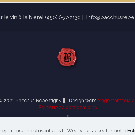
r le vin & la bière! (450) 657-2130 || info@bacchusrepe
© 2021 Bacchus Repentigny || | Design web:
Magentamedia.c
Politique de confidentialité
e expérience. En utilisant ce site Web, vous acceptez notre
Pol