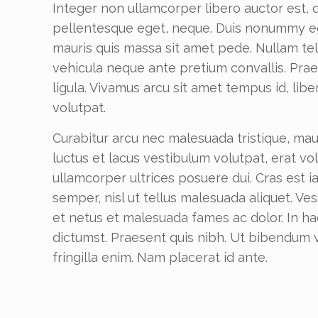
Integer non ullamcorper libero auctor est, d
pellentesque eget, neque. Duis nonummy eg
mauris quis massa sit amet pede. Nullam te
vehicula neque ante pretium convallis. Praes
ligula. Vivamus arcu sit amet tempus id, liber
volutpat.
Curabitur arcu nec malesuada tristique, mauri
luctus et lacus vestibulum volutpat, erat v
ullamcorper ultrices posuere dui. Cras est ia
semper, nisl ut tellus malesuada aliquet. Ve
et netus et malesuada fames ac dolor. In ha
dictumst. Praesent quis nibh. Ut bibendum v
fringilla enim. Nam placerat id ante.