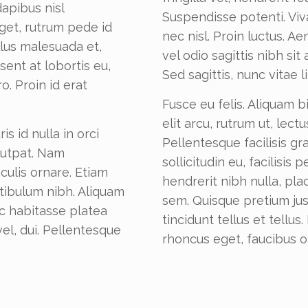
apibus nisl
Suspendisse potenti. Viv
et, rutrum pede id
nec nisl. Proin luctus. 
llus malesuada et,
vel odio sagittis nibh si
ent at lobortis eu,
Sed sagittis, nunc vitae li
o. Proin id erat
Fusce eu felis. Aliquam 
elit arcu, rutrum ut, lect
s id nulla in orci
Pellentesque facilisis gr
olutpat. Nam
sollicitudin eu, facilisi
culis ornare. Etiam
hendrerit nibh nulla, pla
stibulum nibh. Aliquam
sem. Quisque pretium jus
c habitasse platea
tincidunt tellus et tellu
el, dui. Pellentesque
rhoncus eget, faucibus o