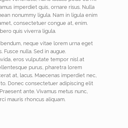
amus imperdiet quis, ornare risus. Nulla
Aenean nonummy ligula. Nam in ligula enim
t amet, consectetuer congue at, enim.
bero quis viverra ligula.
bibendum, neque vitae lorem urna eget
us. Fusce nulla. Sed in augue.
avida, eros vulputate tempor nisl at
s pellentesque purus, pharetra lorem
cerat at, lacus. Maecenas imperdiet nec,
to. Donec consectetuer adipiscing elit
s. Praesent ante. Vivamus metus nunc,
rci mauris rhoncus aliquam.