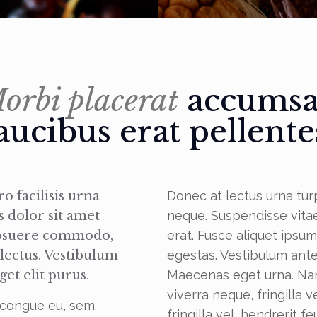
orbi placerat
accums
aucibus erat pellent
o facilisis urna
Donec at lectus urna turp
s dolor sit amet
neque. Suspendisse vitae 
posuere commodo,
erat. Fusce aliquet ipsu
 lectus. Vestibulum
egestas. Vestibulum ante
get elit purus.
Maecenas eget urna. Nam 
viverra neque, fringilla v
 congue eu, sem.
fringilla vel, hendrerit f