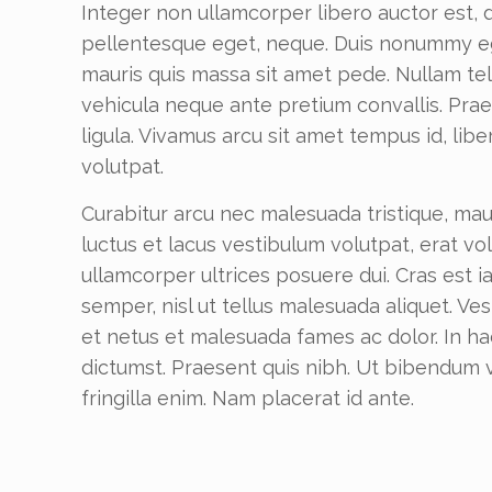
Integer non ullamcorper libero auctor est, d
pellentesque eget, neque. Duis nonummy eg
mauris quis massa sit amet pede. Nullam te
vehicula neque ante pretium convallis. Praes
ligula. Vivamus arcu sit amet tempus id, liber
volutpat.
Curabitur arcu nec malesuada tristique, mauri
luctus et lacus vestibulum volutpat, erat v
ullamcorper ultrices posuere dui. Cras est ia
semper, nisl ut tellus malesuada aliquet. Ve
et netus et malesuada fames ac dolor. In ha
dictumst. Praesent quis nibh. Ut bibendum v
fringilla enim. Nam placerat id ante.