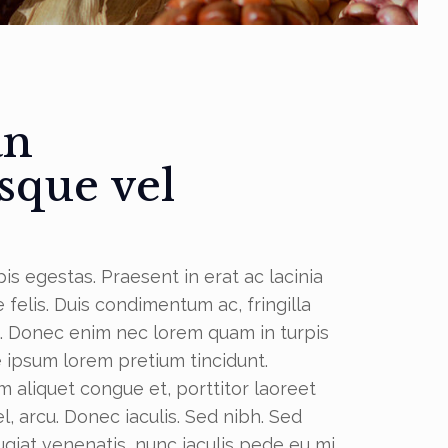
an
esque vel
is egestas. Praesent in erat ac lacinia
felis. Duis condimentum ac, fringilla
m. Donec enim nec lorem quam in turpis
 ipsum lorem pretium tincidunt.
aliquet congue et, porttitor laoreet
el, arcu. Donec iaculis. Sed nibh. Sed
eugiat venenatis, nunc iaculis pede eu mi.