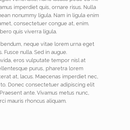
amus imperdiet quis, ornare risus. Nulla
Aenean nonummy ligula. Nam in ligula enim
t amet, consectetuer congue at, enim.
bero quis viverra ligula.
bibendum, neque vitae lorem urna eget
us. Fusce nulla. Sed in augue.
avida, eros vulputate tempor nisl at
s pellentesque purus, pharetra lorem
cerat at, lacus. Maecenas imperdiet nec,
to. Donec consectetuer adipiscing elit
s. Praesent ante. Vivamus metus nunc,
rci mauris rhoncus aliquam.