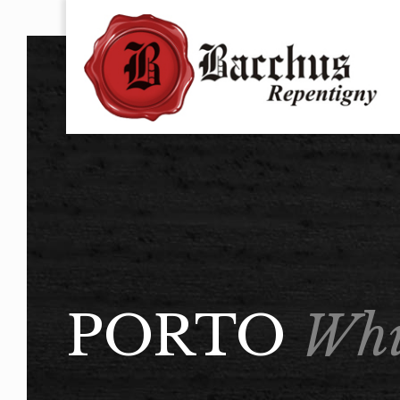
PORTO
Whi