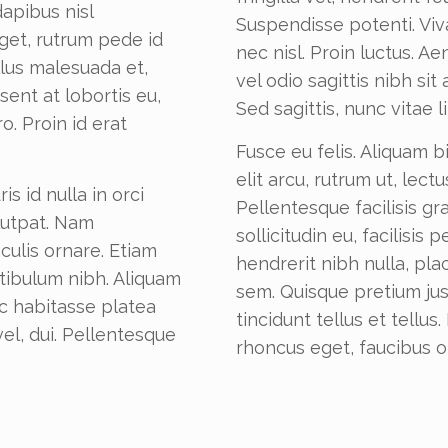
apibus nisl
Suspendisse potenti. Viv
et, rutrum pede id
nec nisl. Proin luctus. 
llus malesuada et,
vel odio sagittis nibh si
ent at lobortis eu,
Sed sagittis, nunc vitae li
o. Proin id erat
Fusce eu felis. Aliquam 
elit arcu, rutrum ut, lect
s id nulla in orci
Pellentesque facilisis gr
olutpat. Nam
sollicitudin eu, facilisi
culis ornare. Etiam
hendrerit nibh nulla, pla
stibulum nibh. Aliquam
sem. Quisque pretium jus
c habitasse platea
tincidunt tellus et tellu
el, dui. Pellentesque
rhoncus eget, faucibus o